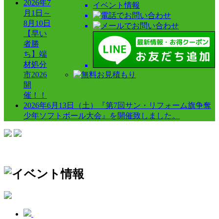
2026年7
イベント情報
月1日～
8月10日
【早い
者勝
ち】端
材処分
市2026
開
催！！
2026年6月13日（土）
『第7回サン・リフォーム旗争奪
少年ソフトボール大会』を開催致しました。