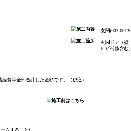
玄関(003-00136
玄関ドア（壁
ヒビ補修含む
諸経費等全部合計した金額です。（税込）
ォームすることに。