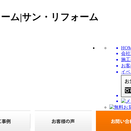
ォーム|サン・リフォーム
HO
会社
施工
お客
イベ