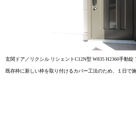
玄関ドア／リクシル リシェントC12N型 W835 H2360⼿動
既存枠に新しい枠を取り付けるカバー工法のため、１日で