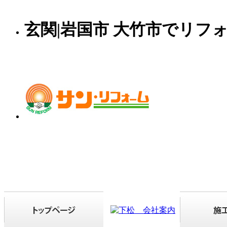
玄関|岩国市 大竹市でリフ