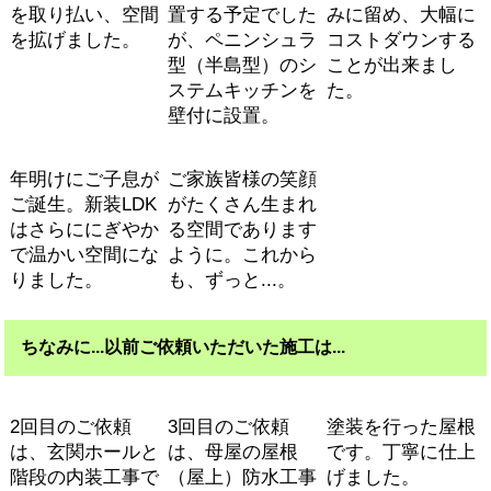
を取り払い、空間
置する予定でした
みに留め、大幅に
を拡げました。
が、ペニンシュラ
コストダウンする
型（半島型）のシ
ことが出来まし
ステムキッチンを
た。
壁付に設置。
年明けにご子息が
ご家族皆様の笑顔
ご誕生。新装LDK
がたくさん生まれ
はさらににぎやか
る空間であります
で温かい空間にな
ように。これから
りました。
も、ずっと...。
ちなみに...以前ご依頼いただいた施工は...
2回目のご依頼
3回目のご依頼
塗装を行った屋根
は、玄関ホールと
は、母屋の屋根
です。丁寧に仕上
階段の内装工事で
（屋上）防水工事
げました。