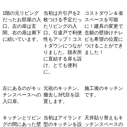
1階の元リビング
当初は片引戸を2
コストダウン＆省
だったお部屋の入
枚つける予定だっ
スペースを可能
口。左の扉は玄
たリビングの入
に！建具の変更で
関、右の扉は廊下
口。引違戸で利便
念願の壁掛けテレ
に続いています。
性もアップ！コス
ビも希望の位置に
トダウンにつなが
つけることができ
りました。脱衣所
ました！
に直結する扉も設
け、とても便利
に。
左にあるのがキッ
元祖のキッチン。
施工後のキッチン
チンスペースへの
撤去し3代目を設
です。
入口扉。
置します。
キッチンとリビン
当初はアイランド
天井貼り替えもキ
グの間にあった壁
型のキッチンを設
ッチンスペースの