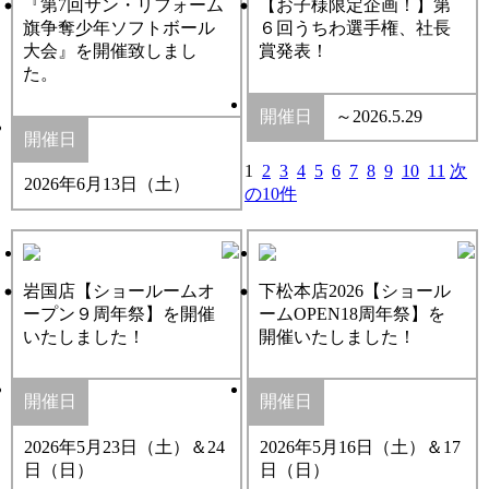
『第7回サン・リフォーム
【お子様限定企画！】第
旗争奪少年ソフトボール
６回うちわ選手権、社長
大会』を開催致しまし
賞発表！
た。
開催日
～2026.5.29
開催日
1
2
3
4
5
6
7
8
9
10
11
次
2026年6月13日（土）
の10件
岩国店【ショールームオ
下松本店2026【ショール
ープン９周年祭】を開催
ームOPEN18周年祭】を
いたしました！
開催いたしました！
開催日
開催日
2026年5月23日（土）＆24
2026年5月16日（土）＆17
日（日）
日（日）