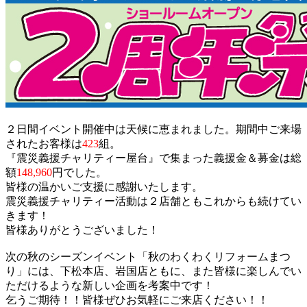
２日間イベント開催中は天候に恵まれました。期間中ご来場
されたお客様は
423
組。
『震災義援チャリティー屋台』で集まった義援金＆募金は総
額
148,960
円でした。
皆様の温かいご支援に感謝いたします。
震災義援チャリティー活動は２店舗ともこれからも続けてい
きます！
皆様ありがとうございました！
次の秋のシーズンイベント「秋のわくわくリフォームまつ
り」には、下松本店、岩国店ともに、また皆様に楽しんでい
ただけるような新しい企画を考案中です！
乞うご期待！！皆様ぜひお気軽にご来店ください！！