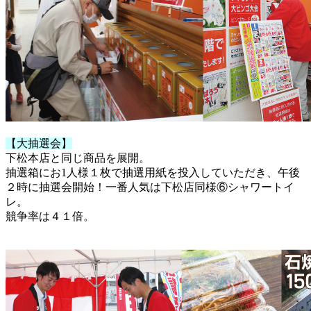
【大抽選会】
下松本店と同じ商品を展開。
抽選箱にお1人様１枚で抽選用紙を投入していただき、午後
２時に抽選会開始！一番人気は下松店同様⑥シャワートイ
レ。
競争率は４１倍。