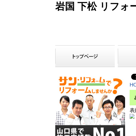
岩国 下松 リフォ
H
表