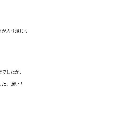
日が入り混じり
安でしたが、
した。強い！