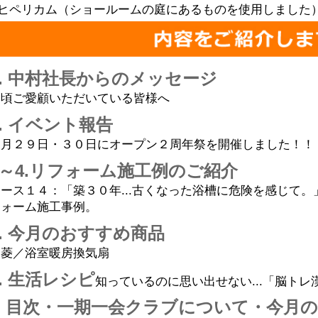
ヒペリカム（ショールームの庭にあるものを使用しました
1. 中村社長からのメッセージ
日頃ご愛顧いただいている皆様へ
2. イベント報告
５月２９日・３０日にオープン２周年祭を開催しました！！
3～4.リフォーム施工例のご紹介
ケース１４：「築３０年...古くなった浴槽に危険を感じて
フォーム施工事例。
5. 今月の
おすすめ商品
三菱／浴室暖房換気扇
6. 生活レシピ
知っているのに思い出せない...「脳ト
7. 目次・一期一会クラブについて・今月