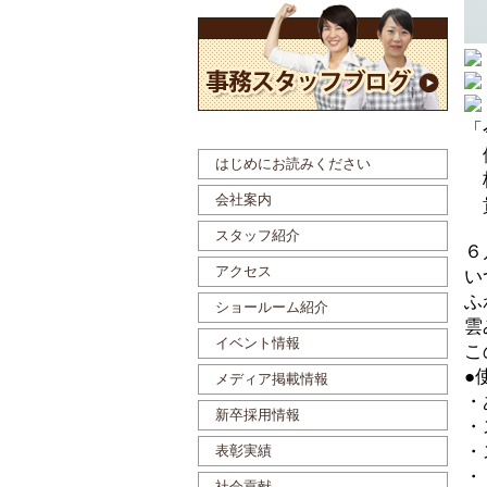
「
体
はじめにお読みください
梅
会社案内
貴
スタッフ紹介
６
アクセス
い
ふ
ショールーム紹介
雲
イベント情報
こ
●
メディア掲載情報
・
新卒採用情報
・
・
表彰実績
・
社会貢献