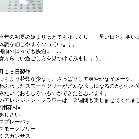
今年の初夏の始まりはとてもゆっくり。 暑い日と肌寒い
調を崩しやすくなっています。
雨の日々でも快適に―...
方らしい過ごし方を見つけてみましょう。」
月１６日製作。
つもより花数が少なく、さっぱりして爽やかなイメージ。
わふわしたスモークツリーがどんな感じになるのか少し不
みたいでおもしろいものができたと思います。
のアレンジメントフラワーは、２週間も楽しませてくれま
使用花材●
あじさい
スプレーバラ
スモークツリー
ミスカンサス