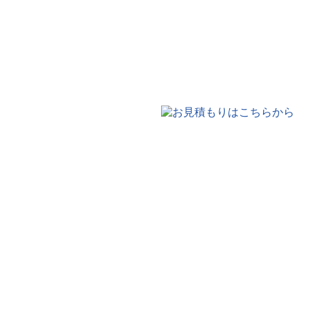
HOME
はじめにお読みく
アクセス
ショールーム紹
メディア掲載情報
新卒採
情報誌「ありがとう」
リ
キッチンリフォーム事例
トイレリフォーム事例
洗
外装・外壁リフォーム事例
屋根リフォーム事例
全面
電化リフォーム事例
太陽
店舗リフォーム事例
お客
リフォームの流れ
物件情
外壁リフォームキャンペーン
お問い合わせはこちら
お