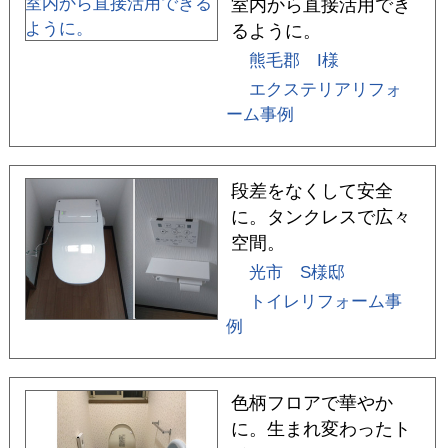
室内から直接活用でき
るように。
熊毛郡 I様
エクステリアリフォ
ーム事例
段差をなくして安全
に。タンクレスで広々
空間。
光市 S様邸
トイレリフォーム事
例
色柄フロアで華やか
に。生まれ変わったト