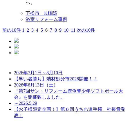
へ。
下松市 K様邸
浴室リフォーム事例
前の10件
1
2
3
4
5
6
7
8
9
10
11
次の10件
2026年7月1日～8月10日
【早い者勝ち】端材処分市2026開催！！
2026年6月13日（土）
『第7回サン・リフォーム旗争奪少年ソフトボール大
会』を開催致しました。
～2026.5.29
【お子様限定企画！】第６回うちわ選手権、社長賞発
表！